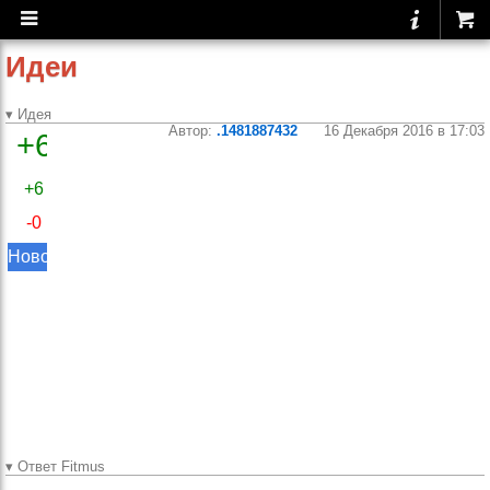
Идеи
▾ Идея
Автор:
.1481887432
16 Декабря 2016 в 17:03
+6
Тяга
верхнего
+6
блока за
-0
голову
Новое
Не нашел
упражнения...
Прошу
сделайте, мне
очень нужно
для
шаблона...
▾ Ответ Fitmus