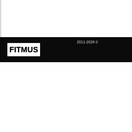
2011-2026 ©
FITMUS
Полезно
Контакты
Пользовательское соглашение
Политика конфиденциальности
Техническая поддержка
Публичная оферта
Предложения и жалобы
support@fitmus.com
Проект
Инструкции
Для разработчиков