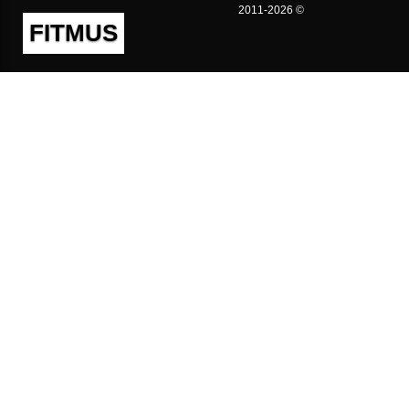
2011-2026 ©
FITMUS
Полезно
Контакты
Пользовательское соглашение
Политика конфиденциальности
Техническая поддержка
Публичная оферта
Предложения и жалобы
support@fitmus.com
Проект
Инструкции
Для разработчиков
FAQ (Вопросы и Ответы)