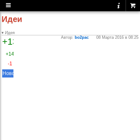
Идеи
▾ Идея
Автор:
bo2pac
08 Марта 2016 в 08:25
+13
Добавить
возможность
+14
делать
-1
супер-сеты
Новое
Очень не хватает
функции создания
супер-сетов из 2х или
более упражнений,
так как данная
техника очень широко
применяется мной и
многими другими
спортсменами.
Пожалуйста
подумайте над