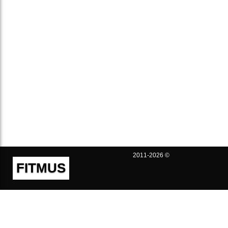
2011-2026 ©
FITMUS
Полезно
Контакты
Пользовательское соглашение
Политика конфиденциальности
Техническая поддержка