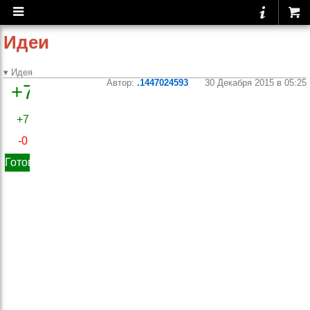
Идеи
▾ Идея
Автор:
.1447024593
30 Декабря 2015 в 05:25
+7
Добавление
комментариев
+7
в тренировке
-0
Очень не хватает поля
Готово
для комментариев к
самой тренировке и к
отдельным
упражнениям,без них
анализ по-просту не
возможен( например о
тренировке я могу
отметить что не успел
поесть,устал,невыспался,
куда нибудь спешу... а к
упражнениям :как