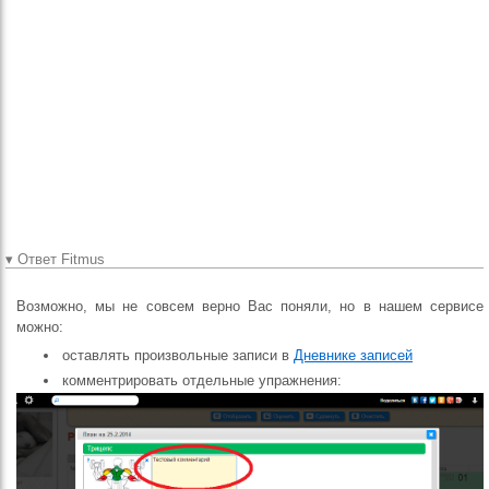
справляюсь с весом, где
то что то заболело,
заскользила
рука,отвлекли и
тд...)просто когда
анализируешь
определённый период то
такие вещи нужно
учитывать,но ты их все не
упомнишь
▾ Ответ Fitmus
Возможно, мы не совсем верно Вас поняли, но в нашем сервисе
можно:
оставлять произвольные записи в
Дневнике записей
комментрировать отдельные упражнения: