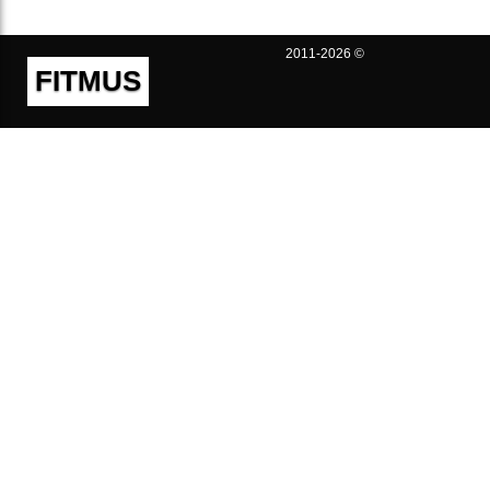
2011-2026 ©
FITMUS
Полезно
Контакты
Пользовательское соглашение
Политика конфиденциальности
Техническая поддержка
Публичная оферта
Предложения и жалобы
support@fitmus.com
Проект
Инструкции
Для разработчиков
FAQ (Вопросы и Ответы)