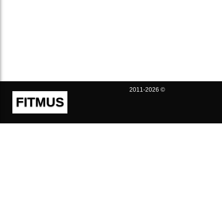
2011-2026 ©
FITMUS
Полезно
Контакты
Пользовательское соглашение
Политика конфиденциальности
Техническая поддержка
Публичная оферта
Предложения и жалобы
support@fitmus.com
Проект