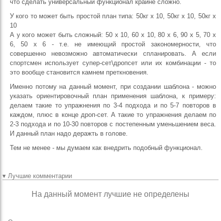
что сделать универсальный функционал крайне сложно.
У кого то может быть простой план типа: 50кг х 10, 50кг х 10, 50кг х
10
А у кого может быть сложный: 50 х 10, 60 х 10, 80 х 6, 90 х 5, 70 х
6, 50 х 6 - т.е. не имеющий простой закономерности, что
совершенно невозможно автоматически спланировать. А если
спортсмен использует супер-сет\дропсет или их комбинации - то
это вообще становится камнем преткновения.
Именно потому на данный момент, при создании шаблона - можно
указать ориентировочный план применения шаблона, к примеру:
делаем такие то упражнения по 3-4 подхода и по 5-7 повторов в
каждом, плюс в конце дроп-сет. А такие то упражнения делаем по
2-3 подхода и по 10-30 повторов с постепенным уменьшением веса.
И данный план надо деражть в голове.
Тем не менее - мы думаем как внедрить подобный функционал.
▾ Лучшие комментарии
На данный момент лучшие не определены