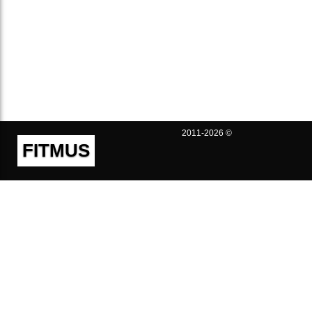
2011-2026 ©
FITMUS
Полезно
Контакты
Пользовательское соглашение
Политика конфиденциальности
Техническая поддержка
Публичная оферта
Предложения и жалобы
support@fitmus.com
Проект