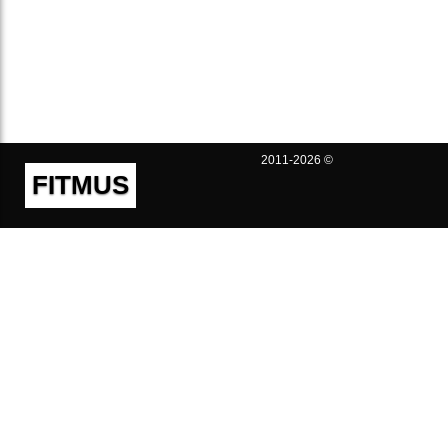
2011-2026 ©
FITMUS
Полезно
Контакты
Пользовательское соглашение
Политика конфиденциальности
Техническая поддержка
Публичная оферта
Предложения и жалобы
support@fitmus.com
Проект
Инструкции