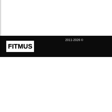
2011-2026 ©
FITMUS
Полезно
Контакты
Пользовательское соглашение
Политика конфиденциальности
Техническая поддержка
Публичная оферта
Предложения и жалобы
support@fitmus.com
Проект
Инструкции