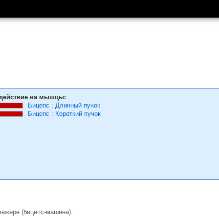
действие на мышцы:
Бицепс
:
Длинный пучок
Бицепс
:
Короткий пучок
нажере (бицепс-машина).