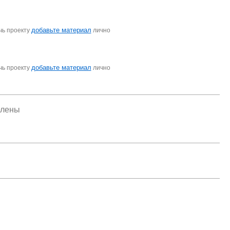
добавьте материал
чь проекту
лично
добавьте материал
чь проекту
лично
елены