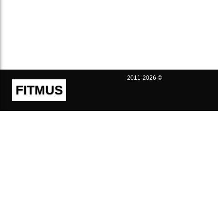
2011-2026 ©
FITMUS
Полезно
Контакты
Пользовательское соглашение
Политика конфиденциальности
Техническая поддержка
Публичная оферта
Предложения и жалобы
support@fitmus.com
Проект
Инструкции