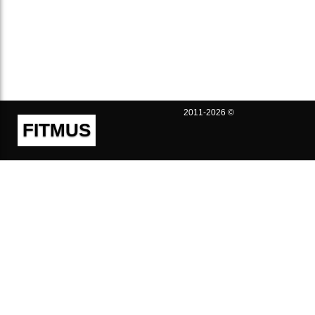
2011-2026 ©
FITMUS
Полезно
Контакты
Пользовательское соглашение
Политика конфиденциальности
Техническая поддержка
Публичная оферта
Предложения и жалобы
support@fitmus.com
Проект
Инструкции