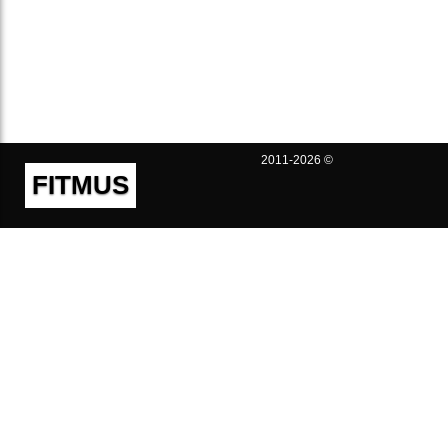
2011-2026 ©
FITMUS
Полезно
Контакты
Пользовательское соглашение
Политика конфиденциальности
Техническая поддержка
Публичная оферта
Предложения и жалобы
support@fitmus.com
Проект
Инструкции