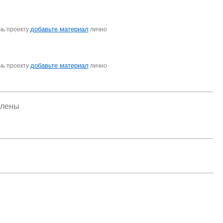
добавьте материал
чь проекту
лично
добавьте материал
чь проекту
лично
елены