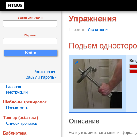
FITMUS
Упражнения
Логин или email:
Упражнения
Перейти:
Пароль:
Подьем односторо
Воз
Регистрация
Забыли пароль?
Главная
Инструкции
Шаблоны тренировок
Посмотреть
Тренер (beta-тест)
Описание
Список тренеров
Если у вас имеются знания\информаци
Библиотека