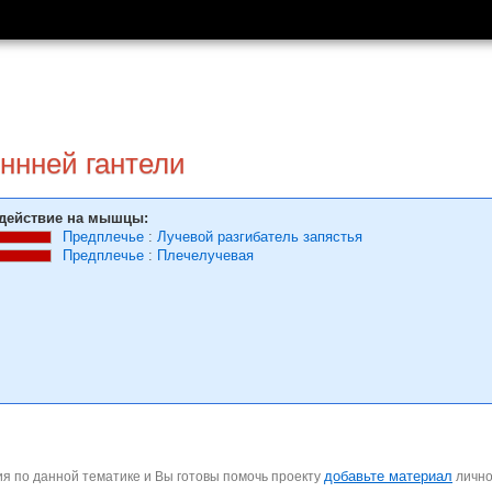
ннней гантели
действие на мышцы:
Предплечье
:
Лучевой разгибатель запястья
Предплечье
:
Плечелучевая
добавьте материал
я по данной тематике и Вы готовы помочь проекту
личн