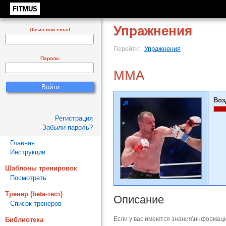
FITMUS
Упражнения
Логин или email:
Упражнения
Перейти:
Пароль:
MMA
Воз
Регистрация
Забыли пароль?
Главная
Инструкции
Шаблоны тренировок
Посмотреть
Тренер (beta-тест)
Описание
Список тренеров
Если у вас имеются знания\информаци
Библиотека