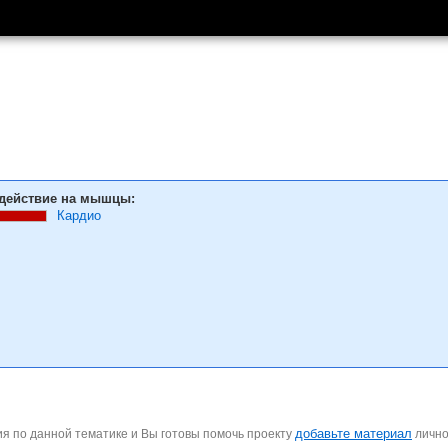
действие на мышцы:
Кардио
добавьте материал
я по данной тематике и Вы готовы помочь проекту
личн