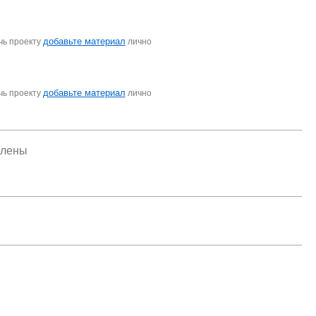
добавьте материал
чь проекту
лично
добавьте материал
чь проекту
лично
елены