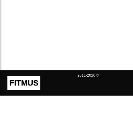
2011-2026 ©
FITMUS
Полезно
Контакты
Пользовательское соглашение
Политика конфиденциальности
Техническая поддержка
Публичная оферта
Предложения и жалобы
support@fitmus.com