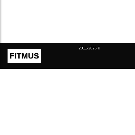
2011-2026 ©
FITMUS
Полезно
Контакты
Пользовательское соглашение
Политика конфиденциальности
Техническая поддержка
Публичная оферта
Предложения и жалобы
support@fitmus.com
Проект
Инструкции