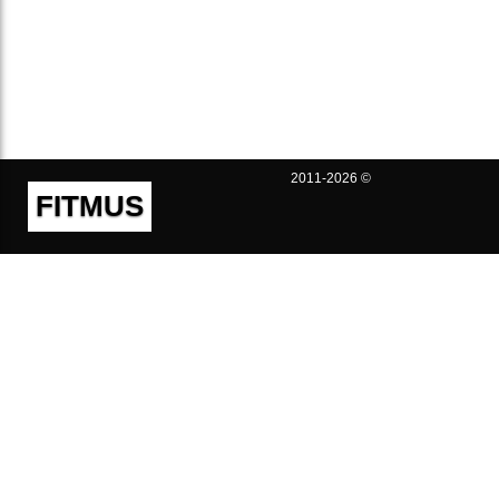
2011-2026 ©
FITMUS
Полезно
Контакты
Пользовательское соглашение
Политика конфиденциальности
Техническая поддержка
Публичная оферта
Предложения и жалобы
support@fitmus.com
Проект
Инструкции