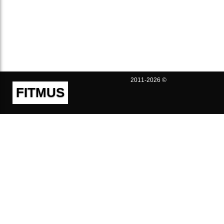
2011-2026 ©
FITMUS
Полезно
Контакты
Пользовательское соглашение
Политика конфиденциальности
Техническая поддержка
Публичная оферта
Предложения и жалобы
support@fitmus.com
Проект
Инструкции