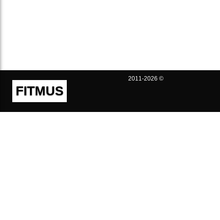
2011-2026 ©
FITMUS
Полезно
Контакты
Пользовательское соглашение
Политика конфиденциальности
Техническая поддержка
Публичная оферта
Предложения и жалобы
support@fitmus.com
Проект
Инструкции