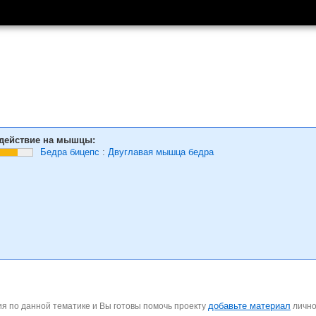
действие на мышцы:
Бедра бицепс
:
Двуглавая мышца бедра
добавьте материал
я по данной тематике и Вы готовы помочь проекту
личн