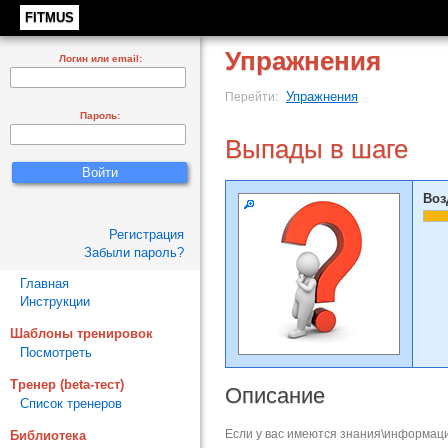
FITMUS
Упражнения
Логин или email:
Упражнения
Перейти:
Пароль:
Выпады в шаге
Воз
Регистрация
Забыли пароль?
Главная
Инструкции
Шаблоны тренировок
Посмотреть
Тренер (beta-тест)
Описание
Список тренеров
Если у вас имеются знания\информаци
Библиотека