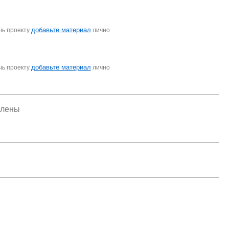
добавьте материал
чь проекту
лично
добавьте материал
чь проекту
лично
елены