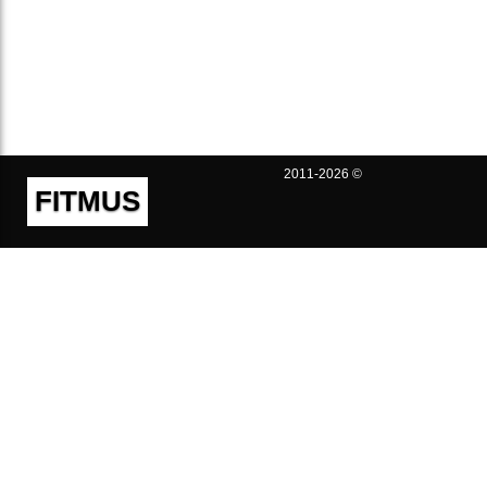
2011-2026 ©
FITMUS
Полезно
Контакты
Пользовательское соглашение
Политика конфиденциальности
Техническая поддержка
Публичная оферта
Предложения и жалобы
support@fitmus.com
Проект
Инструкции