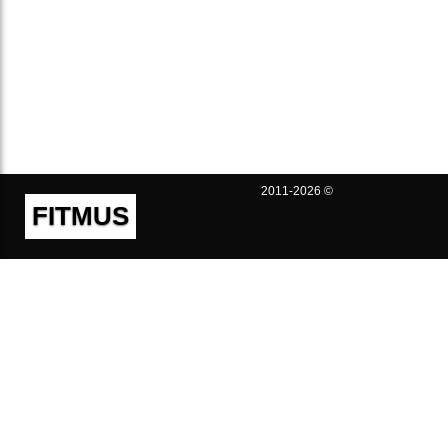
2011-2026 ©
FITMUS
Полезно
Контакты
Пользовательское соглашение
Политика конфиденциальности
Техническая поддержка
Публичная оферта
Предложения и жалобы
support@fitmus.com
Проект