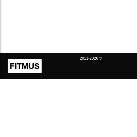
2011-2026 ©
FITMUS
Полезно
Контакты
Пользовательское соглашение
Политика конфиденциальности
Техническая поддержка
Публичная оферта
Предложения и жалобы
support@fitmus.com
Проект