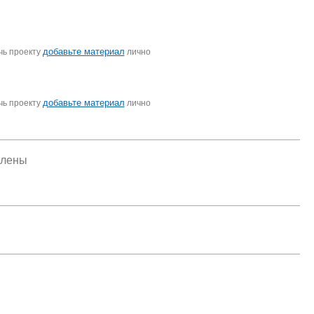
добавьте материал
чь проекту
лично
добавьте материал
чь проекту
лично
елены