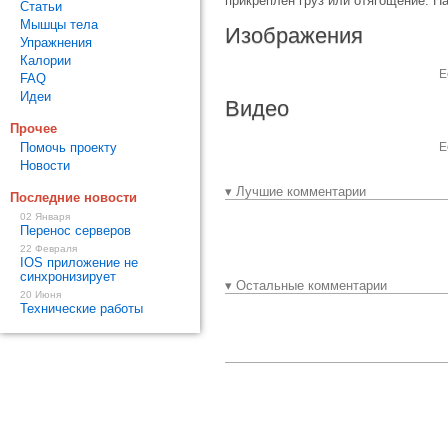
прикреплен груз или отягощение. Н
Статьи
Мышцы тела
Изображения
Упражнения
Калории
Е
FAQ
Идеи
Видео
Прочее
Помочь проекту
Е
Новости
▾ Лучшие комментарии
Последние новости
02 Января
Перенос серверов
22 Февраля
IOS приложение не
синхронизирует
▾ Остальные комментарии
20 Июня
Технические работы