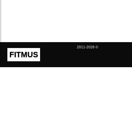
2011-2026 ©
FITMUS
Полезно
Контакты
Пользовательское соглашение
Политика конфиденциальности
Техническая поддержка
Публичная оферта
Предложения и жалобы
support@fitmus.com
Проект
Инструкции