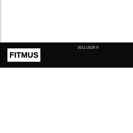
2011-2026 ©
FITMUS
Полезно
Контакты
Пользовательское соглашение
Политика конфиденциальности
Техническая поддержка
Публичная оферта
Предложения и жалобы
support@fitmus.com
Проект
Инструкции