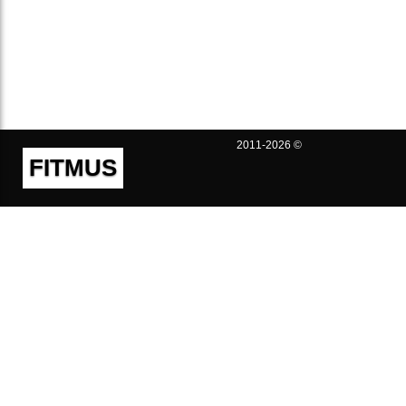
2011-2026 ©
FITMUS
Полезно
Контакты
Пользовательское соглашение
Политика конфиденциальности
Техническая поддержка
Публичная оферта
Предложения и жалобы
support@fitmus.com
Проект
Инструкции