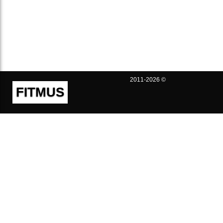
2011-2026 ©
FITMUS
Полезно
Контакты
Пользовательское соглашение
Политика конфиденциальности
Техническая поддержка
Публичная оферта
Предложения и жалобы
support@fitmus.com
Проект
Инструкции