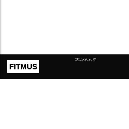
2011-2026 ©
FITMUS
Полезно
Контакты
Пользовательское соглашение
Политика конфиденциальности
Техническая поддержка
Публичная оферта
Предложения и жалобы
support@fitmus.com
Проект