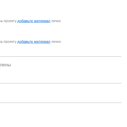
добавьте материал
чь проекту
лично
добавьте материал
чь проекту
лично
елены