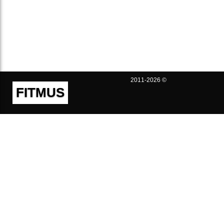
2011-2026 ©
FITMUS
Полезно
Контакты
Пользовательское соглашение
Политика конфиденциальности
Техническая поддержка
Публичная оферта
Предложения и жалобы
support@fitmus.com
Проект
Инструкции