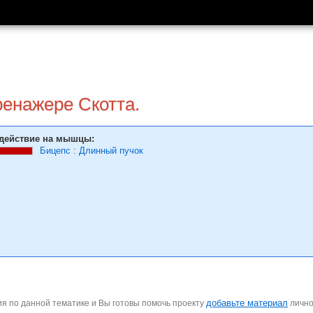
ренажере Скотта.
действие на мышцы:
Бицепс
:
Длинный пучок
добавьте материал
я по данной тематике и Вы готовы помочь проекту
личн