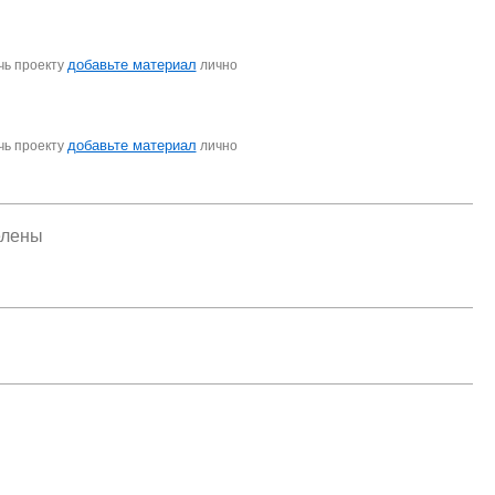
добавьте материал
чь проекту
лично
добавьте материал
чь проекту
лично
елены