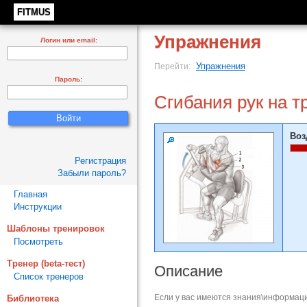
FITMUS
Упражнения
Логин или email:
Упражнения
Перейти:
Пароль:
Сгибания рук на т
Воз
Регистрация
Забыли пароль?
Главная
Инструкции
Шаблоны тренировок
Посмотреть
Тренер (beta-тест)
Описание
Список тренеров
Если у вас имеются знания\информаци
Библиотека