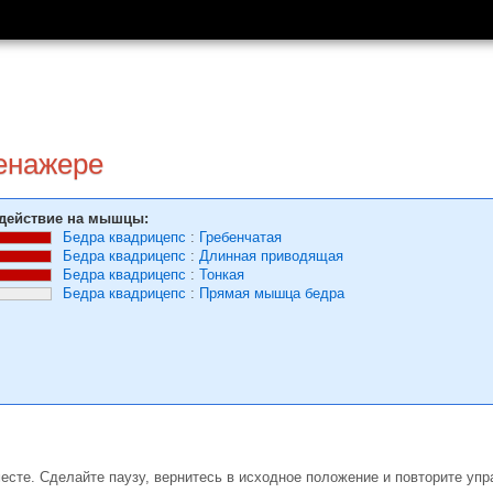
ренажере
действие на мышцы:
Бедра квадрицепс
:
Гребенчатая
Бедра квадрицепс
:
Длинная приводящая
Бедра квадрицепс
:
Тонкая
Бедра квадрицепс
:
Прямая мышца бедра
месте. Сделайте паузу, вернитесь в исходное положение и повторите упр