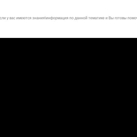
сли у вас имеются знания\информация по данной тематике и Вы готовы помо