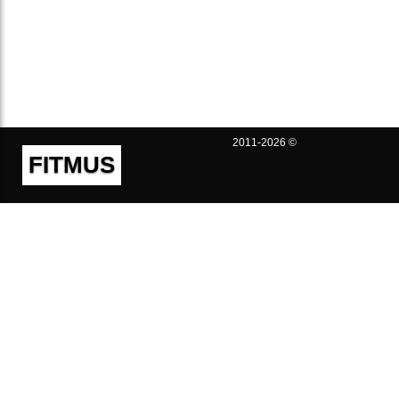
2011-2026 ©
FITMUS
Полезно
Контакты
Пользовательское соглашение
Политика конфиденциальности
Техническая поддержка
Публичная оферта
Предложения и жалобы
support@fitmus.com
Проект
Инструкции