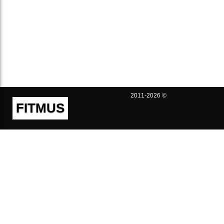
2011-2026 ©
FITMUS
Полезно
Контакты
Пользовательское соглашение
Политика конфиденциальности
Техническая поддержка
Публичная оферта
Предложения и жалобы
support@fitmus.com
Проект