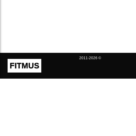
2011-2026 ©
FITMUS
Полезно
Контакты
Пользовательское соглашение
Политика конфиденциальности
Техническая поддержка
Публичная оферта
Предложения и жалобы
support@fitmus.com
Проект