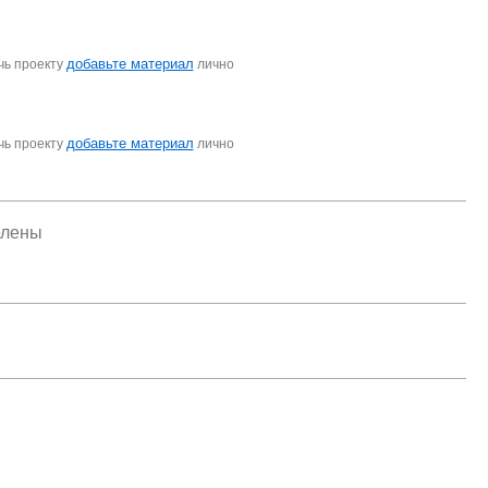
добавьте материал
чь проекту
лично
добавьте материал
чь проекту
лично
елены