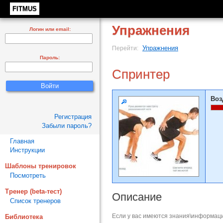
FITMUS
Упражнения
Логин или email:
Упражнения
Перейти:
Пароль:
Спринтер
Воз
Регистрация
Забыли пароль?
Главная
Инструкции
Шаблоны тренировок
Посмотреть
Тренер (beta-тест)
Описание
Список тренеров
Если у вас имеются знания\информаци
Библиотека