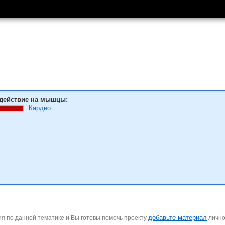
действие на мышцы:
Кардио
добавьте материал
я по данной тематике и Вы готовы помочь проекту
личн