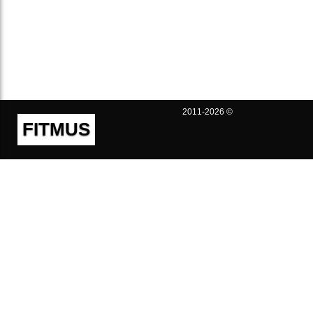
2011-2026 ©
FITMUS
Полезно
Контакты
Пользовательское соглашение
Политика конфиденциальности
Техническая поддержка
Публичная оферта
Предложения и жалобы
support@fitmus.com
Проект
Инструкции