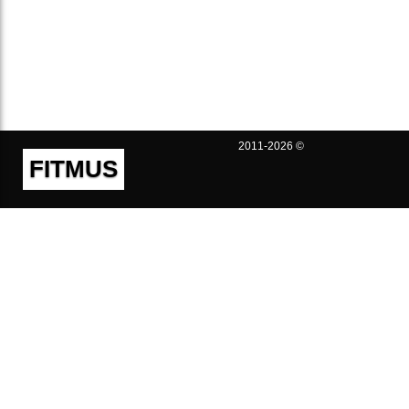
2011-2026 ©
FITMUS
Полезно
Контакты
Пользовательское соглашение
Политика конфиденциальности
Техническая поддержка
Публичная оферта
Предложения и жалобы
support@fitmus.com
Проект
Инструкции