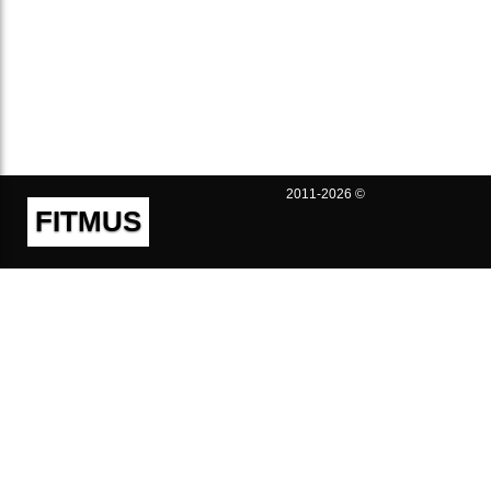
2011-2026 ©
FITMUS
Полезно
Контакты
Пользовательское соглашение
Политика конфиденциальности
Техническая поддержка
Публичная оферта
Предложения и жалобы
support@fitmus.com
Проект
Инструкции