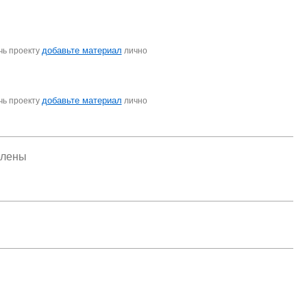
добавьте материал
чь проекту
лично
добавьте материал
чь проекту
лично
елены