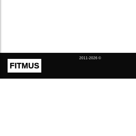
2011-2026 ©
FITMUS
Полезно
Контакты
Пользовательское соглашение
Политика конфиденциальности
Техническая поддержка
Публичная оферта
Предложения и жалобы
support@fitmus.com
Проект