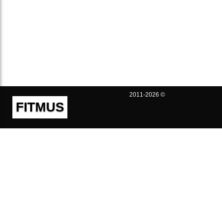
2011-2026 ©
FITMUS
Полезно
Контакты
Пользовательское соглашение
Политика конфиденциальности
Техническая поддержка
Публичная оферта
Предложения и жалобы
support@fitmus.com
Проект