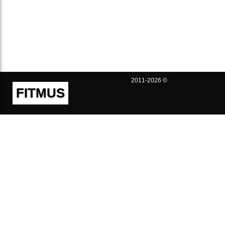
2011-2026 ©
FITMUS
Полезно
Контакты
Пользовательское соглашение
Политика конфиденциальности
Техническая поддержка
Публичная оферта
Предложения и жалобы
support@fitmus.com
Проект
Инструкции