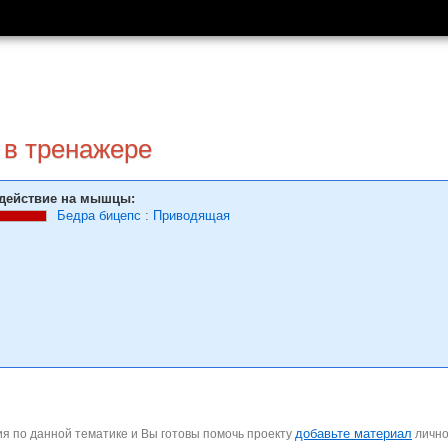
 в тренажере
действие на мышцы:
Бедра бицепс
:
Приводящая
добавьте материал
я по данной тематике и Вы готовы помочь проекту
личн