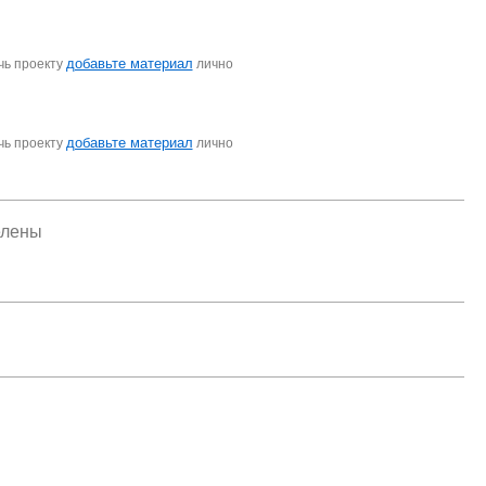
добавьте материал
чь проекту
лично
добавьте материал
чь проекту
лично
елены