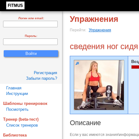
FITMUS
Упражнения
Логин или email:
Упражнения
Перейти:
Пароль:
сведения ног сидя
Воз
Регистрация
Забыли пароль?
Главная
Инструкции
Шаблоны тренировок
Посмотреть
Тренер (beta-тест)
Описание
Список тренеров
Если у вас имеются знания\информаци
Библиотека