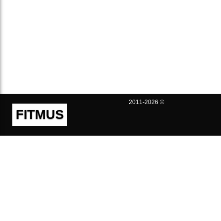
2011-2026 ©
FITMUS
Полезно
Контакты
Пользовательское соглашение
Политика конфиденциальности
Техническая поддержка
Публичная оферта
Предложения и жалобы
support@fitmus.com
Проект