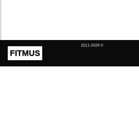
2011-2026 ©
FITMUS
Полезно
Контакты
Пользовательское соглашение
Политика конфиденциальности
Техническая поддержка
Публичная оферта
Предложения и жалобы
support@fitmus.com
Проект
Инструкции
Для разработчиков