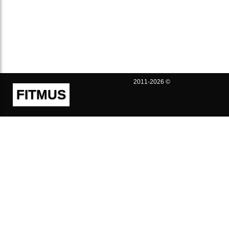
2011-2026 ©
FITMUS
Полезно
Контакты
Пользовательское соглашение
Политика конфиденциальности
Техническая поддержка
Публичная оферта
Предложения и жалобы
support@fitmus.com
Проект
Инструкции