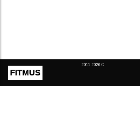
2011-2026 ©
FITMUS
Полезно
Контакты
Пользовательское соглашение
Политика конфиденциальности
Техническая поддержка
Публичная оферта
Предложения и жалобы
support@fitmus.com
Проект