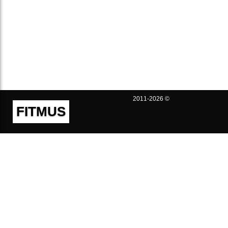
2011-2026 ©
FITMUS
Полезно
Контакты
Пользовательское соглашение
Политика конфиденциальности
Техническая поддержка
Публичная оферта
Предложения и жалобы
support@fitmus.com
Проект